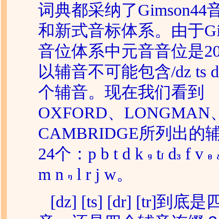
词典都采纳了
Gimson
44
和新式音标体系。由于
G
音位体系中元音音位是2
以辅音不可能包含/dz ts dr
个辅音。现在我们看到
OXFORD
、
LONGMAN
CAMBRIDGE
所列出的
24个：p b t d k
t
d
f v
m n
l r j w。
[dz] [ts] [dr] [tr]到