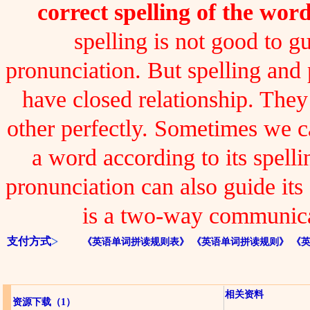
correct spelling of the word
spelling is not good to gu
pronunciation. But spelling and
have closed relationship. The
other perfectly. Sometimes we 
a word according to its spelli
pronunciation can also guide its 
is a two-way communica
支付方式
《英语单词拼读规则表》
《英语单词拼读规则》
《
相关资料
资源下载
（1）