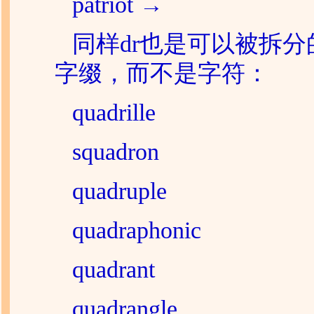
patriot →
同样dr也是可以被拆分
字缀，而不是字符：
quadrille
squadron
quadruple
quadraphonic
quadrant
quadrangle