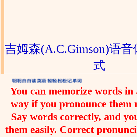
吉姆森(A.C.Gimson)语
式
明明白白读英语 轻轻松松记单词
You can memorize words in a
way if you pronounce them 
Say words correctly, and you
them easily. Correct pronunc