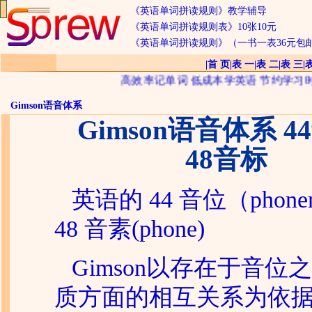
《英语单词拼读规则》教学辅导
《英语单词拼读规则表》10张10元
《英语单词拼读规则》（一书一表36元包
|
首 页
|
表 一
|
表 二
|
表 三
|
高效率记单词 低成本学英语 节约学习时间 享受
Gimson语音体系
Gimson语音体系 
48音标
英语的 44 音位（phon
48 音素(phone)
Gimson
以存在于音位之
质方面的相互关系为依