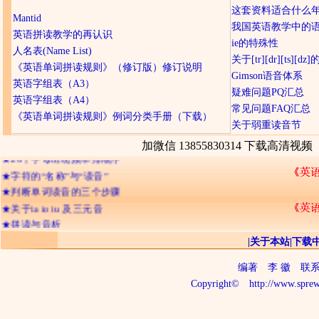
这套资料适合什么
★
网友们经常提及的问题
Mantid
我国英语教学中的
★
《英语单词拼读规则》
英语拼读教学的再认识
ie的特殊性
★
字符概念的引入
人名表(Name List)
关于[tr][dr][ts][d
★
单词注音方法推荐
《英语单词拼读规则》（修订版）修订说明
Gimson语音体系
★
对英语单词可拼读性的认识
英语字组表（A3）
疑难问题PQ汇总
★
辅音字母双写的含义
英语字组表（A4）
常见问题FAQ汇总
★
字符的不可分割性
《英语单词拼读规则》例词分类手册（下载）
关于弱重读音节
★
记忆英语单词的三种境界
加微信 13855830314 下载高清视频
★
26个字母出现频率排顺序
★
字符的“名称”与“读音”
★
判断单词读音的三个步骤
★
关于ia io iu 及三元音
★
拼读与音析
★
长音与短音
|
关于本站
|
下载
编著
李 徽
联系电话
Copyright©
http://www.sprew