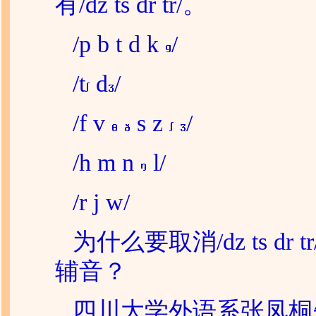
有/dz ts dr tr/。
/p b t d k
/
/t
d
/
/f v
s z
/
/h m n
l/
/r j w/
为什么要取消/dz ts dr 
辅音？
四川大学外语系
张凤桐