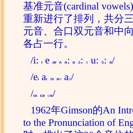
基准元音(cardinal vowe
重新进行了排列，共分
元音、合口双元音和中
各占一行。
/i:
e
:
:
u:
:
/
/e
a
a
/
/
/
1962年
Gimson
的An Intr
to the Pronunciation of 