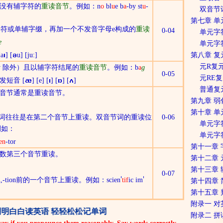
没有
辅字符
的
重读音节
。例如：n
o
bl
u
e b
a
-by st
u
-
双音节
第七章 
字符
或单辅字缀，再加一个不发音字母e构成的
重读
0-04
单元字
e
单元字
[a
] [
u] [ju:]
第八章 
元R复
 y 除外）且以
辅字符
结尾的
重读音节
。例如：b
a
g
0-05
元RE
发
短音
[
] [e] [
] [
] [
]
普通复
音节通常是重读音节。
第九章 弱
第十章 
 等前缀的双音节词往往是在第二个音节上重读。双音节词的重读位
0-06
单元字
例如：
单元字
en
-tor
第十一章
数第三个音节重读。
第十二章
第十三章
0-07
-sion,-tion前的一个音节上重读。例如：
scien
tif
ic im
第十四章
第十五章
附录一 
明白白读英语 轻轻松松记单词
附录二 