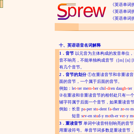
《英语单词
《英语单词拼
《英语单词
十、
英语语音名词解释
1．音节
以元音为主体构成的发音单位，
音不响亮，不能单独构
成音节（[m] [n] [l
有几个音节。
2．音节的划分
①在重读音节和非重读音
面的音节，一个属于后面的音节。
例如：
le
t
-
t
er me
m
-
b
er chi
l
-
dr
en dau
gh
-
t
er
②在重读和非重读音节的相邻处只有一
辅字符
属于后面一个音节，如果重读音
例如：
长音
p
a
-per st
u
-dent f
a
-ther z
e
-ro m
短音
s
e
v-en st
u
d-y m
o
th-er v
e
r-y m
3．重读音节
单词中读音特别响亮的音节
用重读符号。单音节词多数是重读音节