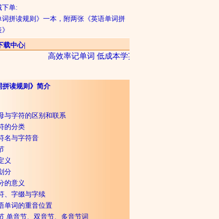
下单:
单词拼读规则》一本，附两张《英语单词拼
表》
下载中心
|
高效率记单词 低成本学英语 节约学习时间 享受生命
词拼读规则》简介
字母与字符的区别和联系
符的分类
字符名与字符音
节
定义
划分
分的意义
字符、字缀与字续
英语单词的重音位置
节 单音节、双音节、多音节词