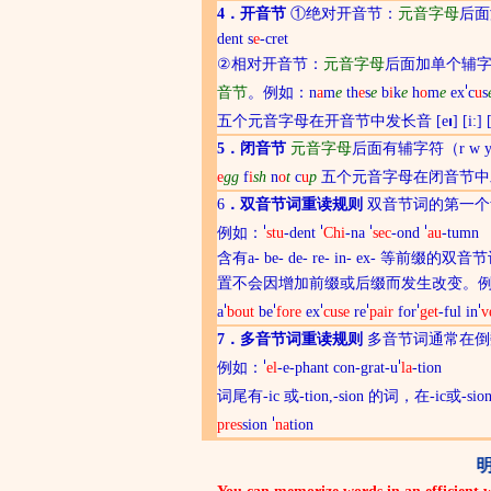
4．开音节
①绝对开音节：
元音字母
后面
dent s
e
-cret
②相对开音节：
元音字母
后面加单个
辅
音节
。例如：n
a
m
e
th
e
s
e
b
i
k
e
h
o
m
e
ex
c
u
s
五个元音字母在开音节中发
长音
[e
] [i:] 
5．闭音节
元音字母
后面有
辅字符
（r w
e
gg
f
i
sh
n
o
t
c
u
p
五个元音字母在闭音节中
6
．双音节词重读规则
双音节词的第一个
例如：
stu
-dent
Chi
-na
sec
-ond
au
-tumn
含有a- be- de- re- in- ex-
置不会因增加前缀或后缀而发生改变。
a
bout
be
fore
ex
cuse
re
pair
for
get
-ful in
v
7．多音节词重读规则
多音节词通常在倒
例如：
el
-e-phant con-grat-u
la
-tion
词尾有-ic 或-tion,-sion 的词，在-ic或
pres
sion
na
tion
明