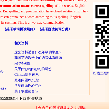
ay if you pronounce them reasonably. Say words correctly,
pronunciation means correct spelling of the words.
English
on. But spelling and pronunciation have closed relationship. They
we can pronounce a word according to its spelling. English
 its spelling. This is a two-way communication.
》
《英语单词拼读规则》
《英语拼读例词分类》
相关资料
这套资料适合什么年级的学生？
我国英语教学中的语音体系问题
ie的特殊性
关于[tr][dr][ts][dz]的疑惑
说明
扫描二维
Gimson语音体系
疑难问题PQ汇总
常见问题FAQ汇总
下载）
关于弱重读音节
855830314 下载高清视频