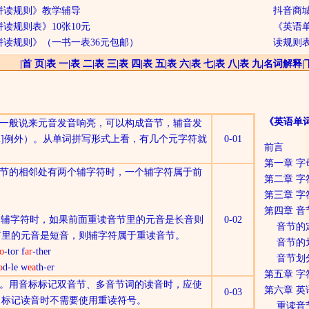
拼读规则》教学辅导
抖音商城
读规则表》10张10元
《英语
拼读规则》（一书一表36元包邮）
读规则
|
首 页
|
表 一
|
表 二
|
表 三
|
表 四
|
表 五
|
表 六
|
表 七
|
表 八
|
表 九
|
名词解释
|
《英语单
一般说来元音发音响亮，可以构成音节，辅音发
]
例外）。从单词拼写形式上看，有几个
元字符
就
0-01
前言
第一章 
节的相邻处有两个
辅字符
时，一个
辅字符
属于前
第二章 字
第三章 
第四章 音
个
辅字符
时，如果前面重读音节里的元音是
长音
则
0-02
音节的
节里的元音是
短音
，则
辅字符
属于重读音节。
音节的
o
-tor f
ar
-ther
音节划
o
d-le w
ea
th-er
第五章 
。用音标标记双音节、多音节词的读音时，应使
第六章 
0-03
，标记读音时不需要使用重读符号。
重读音