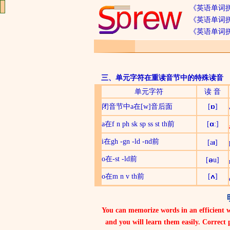
《英语单词
《英语单词拼
《英语单词
三、
单元字符
在
重读音节
中的特殊读音
单元字符
读 音
闭音节中a在[w]音后面
[
]
a在f n ph sk sp ss st th前
[
:]
i在gh -gn -ld -nd前
[a
]
o在-st -ld前
[
u]
o在m n v th前
[
]
You can memorize words in an efficient w
and you will learn them easily. Correct 