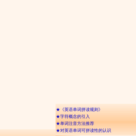
★
网友们经常提及的问题
★
《英语单词拼读规则》
★
字符概念的引入
★
单词注音方法推荐
★
对英语单词可拼读性的认识
★
辅音字母双写的含义