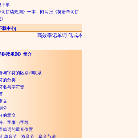
下单:
单词拼读规则》一本，附两张《英语单词拼
表》
下载中心
|
高效率记单词 低成本学英语 节约学习时间 享受
词拼读规则》简介
字母与字符的区别和联系
符的分类
字符名与字符音
节
定义
划分
分的意义
字符、字缀与字续
英语单词的重音位置
节 单音节、双音节、多音节词