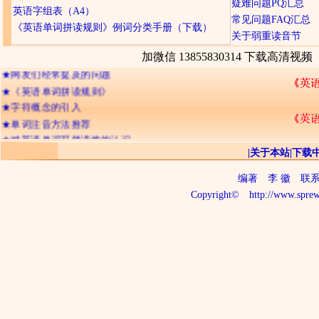
疑难问题PQ汇总
英语字组表（A4）
常见问题FAQ汇总
《英语单词拼读规则》例词分类手册（下载）
关于弱重读音节
加微信 13855830314 下载高清视频
★
网友们经常提及的问题
★
《英语单词拼读规则》
★
字符概念的引入
★
单词注音方法推荐
★
对英语单词可拼读性的认识
|
关于本站
|
下载
★
辅音字母双写的含义
★
字符的不可分割性
编著
李 徽
联系电话
★
记忆英语单词的三种境界
Copyright©
http://www.sprew
★
26个字母出现频率排顺序
★
字符的“名称”与“读音”
★
判断单词读音的三个步骤
★
关于ia io iu 及三元音
★
拼读与音析
★
长音与短音