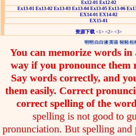
Ex12-01
Ex12-02
Ex13-01
Ex13-02
Ex13-03
Ex13-04
Ex13-05
Ex13-06
Ex1
EX14-01
EX14-02
EX15-01
资源下载
<1>
<2>
<3>
明明白白读英语 轻轻松
You can memorize words in a
way if you pronounce them 
Say words correctly, and you
them easily. Correct pronunc
correct spelling of the word
spelling is not good to gu
pronunciation. But spelling and