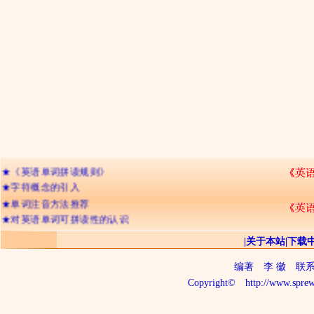
★
网友们经常提及的问题
★
《英语单词拼读规则》
★
字符概念的引入
★
单词注音方法推荐
★
对英语单词可拼读性的认识
★
辅音字母双写的含义
|
关于本站
|
下载
★
字符的不可分割性
★
记忆英语单词的三种境界
编著
李 徽
联系电话
★
26个字母出现频率排顺序
Copyright©
http://www.sprew
★
字符的“名称”与“读音”
★
判断单词读音的三个步骤