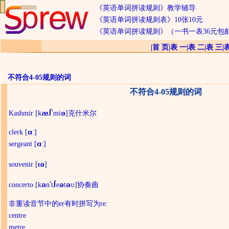
《英语单词拼读规则》教学辅导
《英语单词拼读规则表》10张10元
《英语单词拼读规则》（一书一表36元包
|
首 页
|
表 一
|
表 二
|
表 三
|
不符合4-05规则的词
不符合4-05规则的词
Kashmir [k
mi
]克什米尔
clerk [
:]
sergeant [
:]
souvenir [
]
concerto [k
n
t
e
t
]协奏曲
非重读音节中的er有时拼写为re:
centre
metre