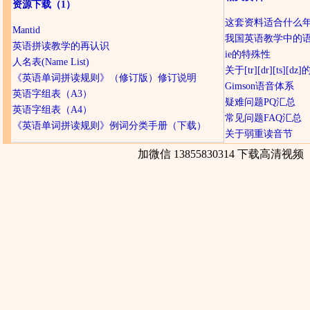
资源下载
（1）
这套资料适合什么
Mantid
我国英语教学中的
英语拼读教学的再认识
ie的特殊性
人名表(Name List)
关于[tr][dr][ts][d
《英语单词拼读规则》（修订版）修订说明
Gimson语音体系
英语字组表（A3）
疑难问题PQ汇总
英语字组表（A4）
常见问题FAQ汇总
《英语单词拼读规则》例词分类手册（下载）
关于弱重读音节
加微信 13855830314 下载高清视频