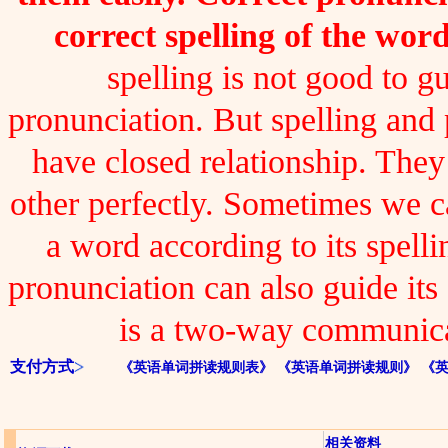
correct spelling of the word
spelling is not good to gu
pronunciation. But spelling and
have closed relationship. The
other perfectly. Sometimes we 
a word according to its spelli
pronunciation can also guide its 
is a two-way communica
支付方式
《英语单词拼读规则表》
《英语单词拼读规则》
《
相关资料