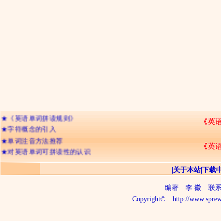
★
网友们经常提及的问题
★
《英语单词拼读规则》
★
字符概念的引入
★
单词注音方法推荐
★
对英语单词可拼读性的认识
★
辅音字母双写的含义
|
关于本站
|
下载
★
字符的不可分割性
★
记忆英语单词的三种境界
编著
李 徽
联系电话
★
26个字母出现频率排顺序
Copyright©
http://www.sprew
★
字符的“名称”与“读音”
★
判断单词读音的三个步骤