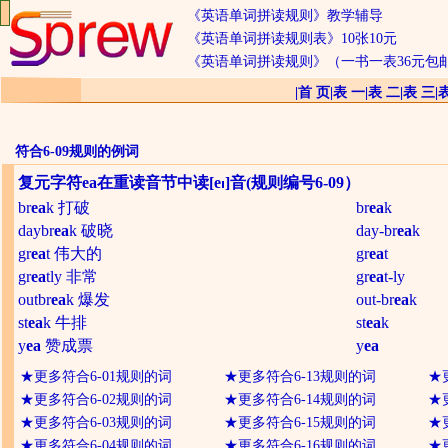
《英语单词拼读规则》教学辅导
《英语单词拼读规则表》10张10元
《英语单词拼读规则》（一书一表36元包
|
首 页
|
表 一
|
表 二
|
表 三
|
符合6-09规则的例词
复元字符ea在重读音节中读[e
]音(规则编号6-09）
br
ea
k 打破
br
ea
k
daybr
ea
k 破晓
day-br
ea
k
gr
ea
t 伟大的
gr
ea
t
gr
ea
tly 非常
gr
ea
t-ly
outbr
ea
k 爆发
out-br
ea
k
st
ea
k 牛排
st
ea
k
y
ea
赞成票
y
ea
★
更多符合6-01规则的词
★
更多符合6-13规则的词
★
★
更多符合6-02规则的词
★
更多符合6-14规则的词
★
★
更多符合6-03规则的词
★
更多符合6-15规则的词
★
★
更多符合6-04规则的词
★
更多符合6-16规则的词
★