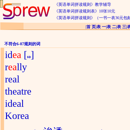
《英语单词拼读规则》教学辅导
《英语单词拼读规则表》10张10元
《英语单词拼读规则》（一书一表36元包
|
首 页
|
表 一
|
表 二
|
表 三
|
不符合6-07规则的词
id
ea
[
]
r
ea
lly
real
theatre
ideal
Korea