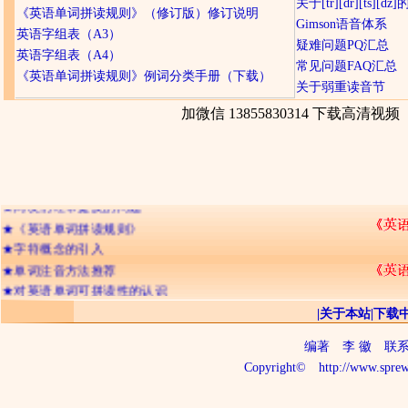
关于[tr][dr][ts][d
《英语单词拼读规则》（修订版）修订说明
Gimson语音体系
英语字组表（A3）
疑难问题PQ汇总
英语字组表（A4）
常见问题FAQ汇总
《英语单词拼读规则》例词分类手册（下载）
关于弱重读音节
加微信 13855830314 下载高清视频
★
网友们经常提及的问题
★
《英语单词拼读规则》
★
字符概念的引入
★
单词注音方法推荐
★
对英语单词可拼读性的认识
★
辅音字母双写的含义
|
关于本站
|
下载
★
字符的不可分割性
编著
李 徽
联系电话
★
记忆英语单词的三种境界
Copyright©
http://www.sprew
★
26个字母出现频率排顺序
★
字符的“名称”与“读音”