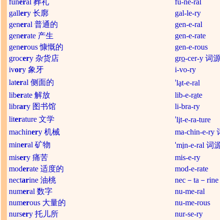
fun
er
al 葬礼
fu-ne-ral
gall
er
y 长廓
gal-le-ry
gen
er
al 普通的
gen-e-ral
gen
er
ate 产生
gen-e-rate
gen
er
ous 慷慨的
gen-e-rous
groc
er
y 杂货店
gr
o
-cer-y 词源
iv
or
y 象牙
i-vo-ry
lat
er
al 侧面的
l
a
t-e-ral
lib
er
ate 解放
lib-e-r
a
te
libr
ar
y 图书馆
li-bra-ry
lit
er
ature 文学
l
i
t-e-ra-ture
machin
er
y 机械
ma-chin-e-r
min
er
al 矿物
m
i
n-e-ral 词
mis
er
y 痛苦
mis-e-ry
mod
er
ate 适度的
mod-e-rate
nect
ar
ine 油桃
nec－ta－rine
num
er
al 数字
nu-me-ral
num
er
ous 大量的
nu-me-rous
nurs
er
y 托儿所
nur-se-ry