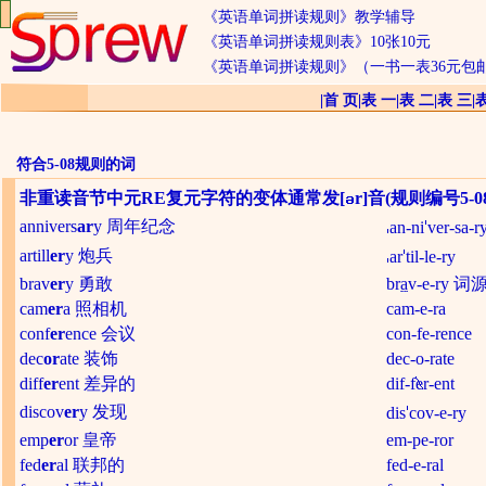
《英语单词拼读规则》教学辅导
《英语单词拼读规则表》10张10元
《英语单词拼读规则》（一书一表36元包
|
首 页
|
表 一
|
表 二
|
表 三
|
符合5-08规则的词
非重读音节中
元RE
复元字符的变体通常发[
r]音(规则编号5-0
annivers
ar
y 周年纪念
an-ni
ver-sa-r
artill
er
y 炮兵
ar
til-le-ry
brav
er
y 勇敢
br
a
v-e-ry 词源
cam
er
a 照相机
cam-e-ra
conf
er
ence 会议
con-fe-rence
dec
or
ate 装饰
dec-o-rate
diff
er
ent 差异的
dif-f
e
r-ent
discov
er
y 发现
dis
cov-e-ry
emp
er
or 皇帝
em-pe-ror
fed
er
al 联邦的
fed-e-ral