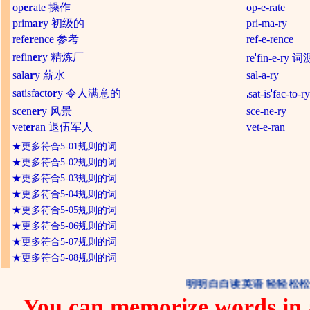
op
er
ate 操作
op-e-rate
prim
ar
y 初级的
pri-ma-ry
ref
er
ence 参考
ref-e-rence
refin
er
y 精炼厂
re
fin-e-ry 词源
sal
ar
y 薪水
sal-a-ry
satisfact
or
y 令人满意的
sat-is
fac-to-ry
scen
er
y 风景
sce-ne-ry
vet
er
an 退伍军人
vet-e-ran
★
更多符合5-01规则的词
★
更多符合5-02规则的词
★
更多符合5-03规则的词
★
更多符合5-04规则的词
★
更多符合5-05规则的词
★
更多符合5-06规则的词
★
更多符合5-07规则的词
★
更多符合5-08规则的词
明明白白读英语 轻轻松松
You can memorize words in a