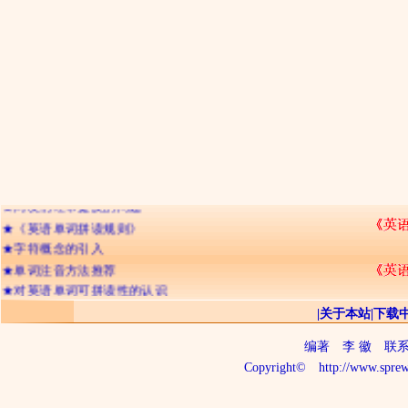
★
网友们经常提及的问题
★
《英语单词拼读规则》
★
字符概念的引入
★
单词注音方法推荐
★
对英语单词可拼读性的认识
★
辅音字母双写的含义
|
关于本站
|
下载
★
字符的不可分割性
编著
李 徽
联系电话
★
记忆英语单词的三种境界
Copyright©
http://www.sprew
★
26个字母出现频率排顺序
★
字符的“名称”与“读音”