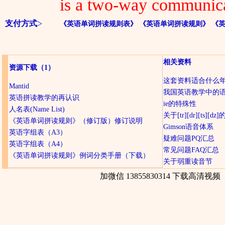
is a two-way communica
支付方式
《英语单词拼读规则表》
《英语单词拼读规则》
《
相关资料
资源下载
（1）
这套资料适合什么
Mantid
我国英语教学中的
英语拼读教学的再认识
ie的特殊性
人名表(Name List)
关于[tr][dr][ts][d
《英语单词拼读规则》（修订版）修订说明
Gimson语音体系
英语字组表（A3）
疑难问题PQ汇总
英语字组表（A4）
常见问题FAQ汇总
《英语单词拼读规则》例词分类手册（下载）
关于弱重读音节
加微信 13855830314 下载高清视频