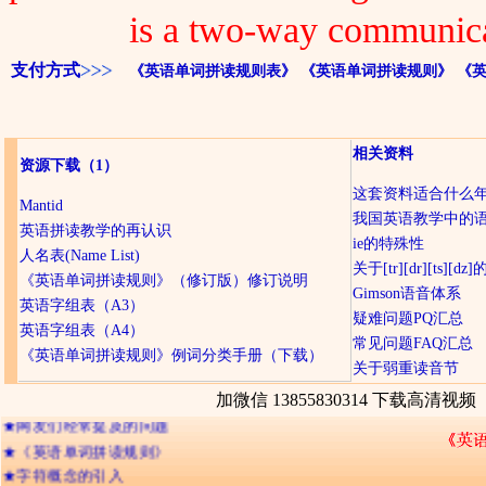
is a two-way communica
支付方式
《英语单词拼读规则表》
《英语单词拼读规则》
《
相关资料
资源下载
（1）
这套资料适合什么
Mantid
我国英语教学中的
英语拼读教学的再认识
ie的特殊性
人名表(Name List)
关于[tr][dr][ts][d
《英语单词拼读规则》（修订版）修订说明
Gimson语音体系
英语字组表（A3）
疑难问题PQ汇总
英语字组表（A4）
常见问题FAQ汇总
《英语单词拼读规则》例词分类手册（下载）
关于弱重读音节
加微信 13855830314 下载高清视频
★
网友们经常提及的问题
★
《英语单词拼读规则》
★
字符概念的引入