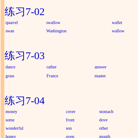
练习7-02
quarrel
swallow
wallet
swan
Washington
wallow
练习7-03
dance
rather
answer
grass
France
master
练习7-04
money
cover
stomach
some
front
dove
wonderful
son
other
honey
oven
month