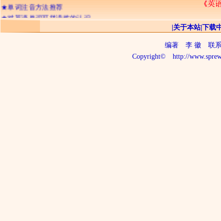
★
单词注音方法推荐
★
对英语单词可拼读性的认识
★
辅音字母双写的含义
|
关于本站
|
下载
★
字符的不可分割性
编著
李 徽
联系电话
★
记忆英语单词的三种境界
Copyright©
http://www.sprew
★
26个字母出现频率排顺序
★
字符的“名称”与“读音”
★
判断单词读音的三个步骤
★
关于ia io iu 及三元音
★
拼读与音析
★
长音与短音